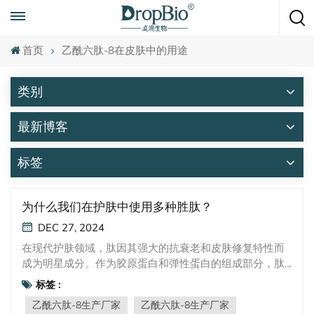
随时致电
+86 15951008670
首页
乙酰六肽-8在皮肤中的用途
类别
最新博客
标签
为什么我们在护肤中使用多种胜肽？
DEC 27, 2024
在现代护肤领域，肽因其强大的抗衰老和皮肤修复特性而
成为明星成分。作为胶原蛋白和弹性蛋白的组成部分，肽
在改善皮肤健康和延缓衰老迹象方面发挥着至关重要的作
标签 :
用。但为什么组合肽可以增强其护肤功效呢？让我们深入
乙酰六肽-8生产厂家
乙酰六肽-8生产厂家
研究其背后的科学。 组合肽的三大关键优势 1.针对性修复