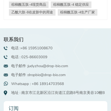
全面抗衰老不同的肽可解决特定的皮肤问题： 乙酰六肽-8
棕榈酰五肽-4现货商品
棕榈酰五肽-4 稳定供应
针对由面部表情引起的动态皱纹，同时 棕榈酰五肽-4 专注
乙酰六肽-8在皮肤中的用途
棕榈酰五肽-4生产厂家
于修复静态皱纹和强化皮肤屏障。它们共同为老化皮肤提
供全面的解决方案。 2.协同效应增强效果多肽制剂协同作
用以放大其功效。例如，虽然 棕榈酰五肽-4 促进胶原蛋白
和透明质酸的产生，也为肌肤打下最佳基础 Acetyl
Hexapeptide-8 具有减少皱纹的功效。这种协同作用可以
联系我们
增强抗衰老效果。 3.双重行动：近期效益和长期效益多肽
方法可确保立即改善和长期皮肤健康。 Acetyl
电话 :+86 15951008670
Hexapeptide-8 通过减少肌肉收缩提供即时平滑效果，而
电话 : 025-86603009
Palmitoyl Pentapeptide-4 则可促进结构修复，预防未来皱
纹并保持年轻肌肤。 多肽配方：全面的抗衰老功效 掉落
电子邮件 :judyzhou@drop-bio.com
宠物® 年龄 举例说明了多肽制剂的协同作用。通过结合两
种明星成分——Acetyl Hexapeptide-8 和 Palmitoyl
电子邮件 :dropbio@drop-bio.com
Pentapeptide-4——它提供了一种多方面的方法来解决各
Whatsapp : +86 18914703568
种衰老迹象： 1.Acetyl Hexapeptide-8：减少表达系机
制： Acetyl Hexapeptide-8 通过调节神经递质释放来减少
地址 : 南京市江北新区沿江街道江启路8号南京美谷10幢B
过度的肌肉收缩，有效减少表情纹。通常被称为“类似肉毒
杆菌”的成分，它无需侵入性手术即可提供明显的平滑效
果。 功效：针对细纹、法令纹和鱼尾纹，使肌肤明显更加
订阅