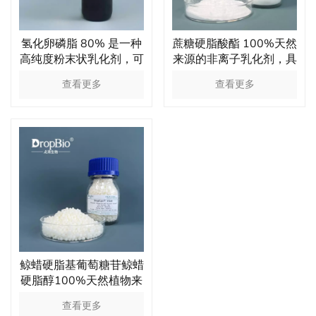
氢化卵磷脂 80% 是一种
蔗糖硬脂酸酯 100%天然
高纯度粉末状乳化剂，可
来源的非离子乳化剂，具
温和起泡，增强渗透性并
有保湿肌肤的作用
查看更多
查看更多
修复皮肤屏障。
鲸蜡硬脂基葡萄糖苷鲸蜡
硬脂醇100%天然植物来
源液晶cosmos认证乳化
查看更多
剂