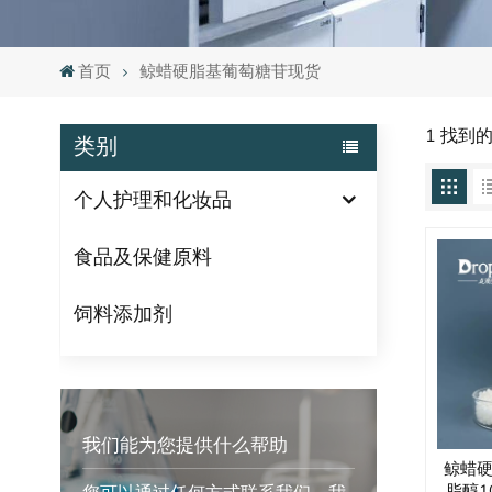
首页
鲸蜡硬脂基葡萄糖苷现货
1 找到
类别
个人护理和化妆品
食品及保健原料
饲料添加剂
我们能为您提供什么帮助
鲸蜡
脂醇1