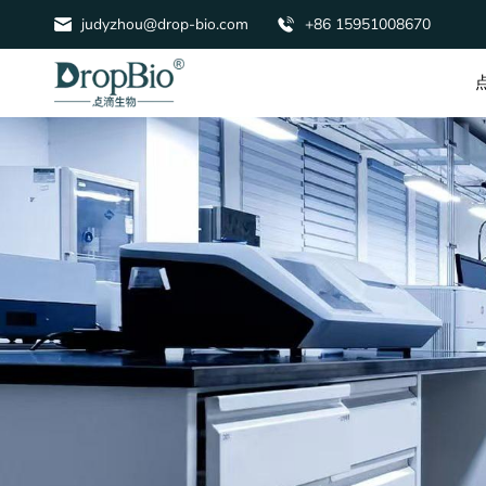
judyzhou@drop-bio.com
+86 15951008670