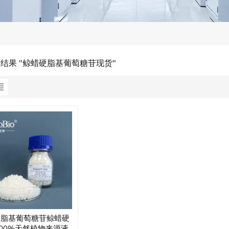
的结果 "鲸蜡硬脂基葡萄糖苷现货"
硬脂基葡萄糖苷鲸蜡硬
00%天然植物来源液