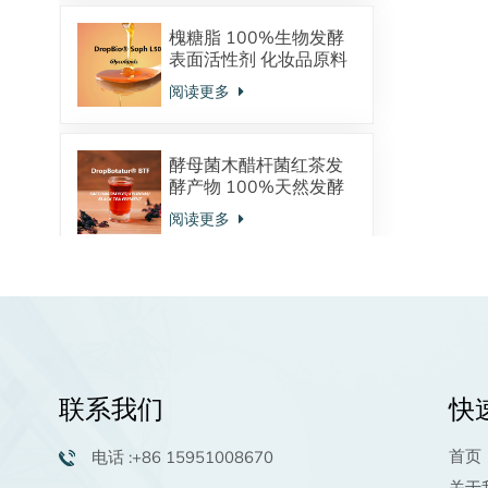
槐糖脂 100%生物发酵
表面活性剂 化妆品原料
酸型内酯型混合物
阅读更多
酵母菌木醋杆菌红茶发
酵产物 100%天然发酵
来源 调节皮肤微生态
阅读更多
植物鞘氨醇：天然发酵
来源 神经酰胺的前体物
强大的保湿抗炎功效 油
阅读更多
溶活性物 高端洗护原料
联系我们
快
棕榈酰五肽-4生物活性
肽化妆品原料98.0%粉
首页
电话 :+86 15951008670
末供应商
阅读更多