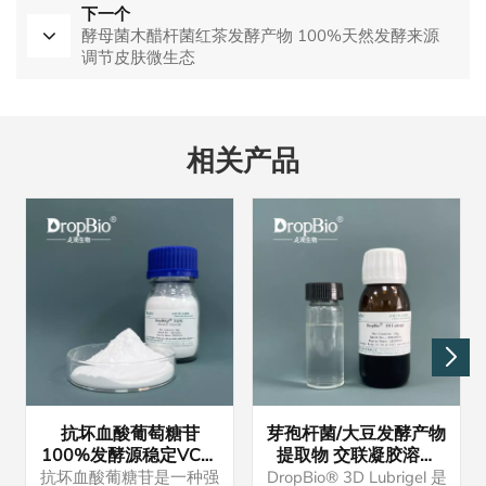
下一个
酵母菌木醋杆菌红茶发酵产物 100%天然发酵来源
调节皮肤微生态
相关产品
抗坏血酸葡萄糖苷
芽孢杆菌/大豆发酵产物
100%发酵源稳定VC衍
提取物 交联凝胶溶液
生物 美白抗氧化
天然发酵源
抗坏血酸葡糖苷是一种强
DropBio® 3D Lubrigel 是