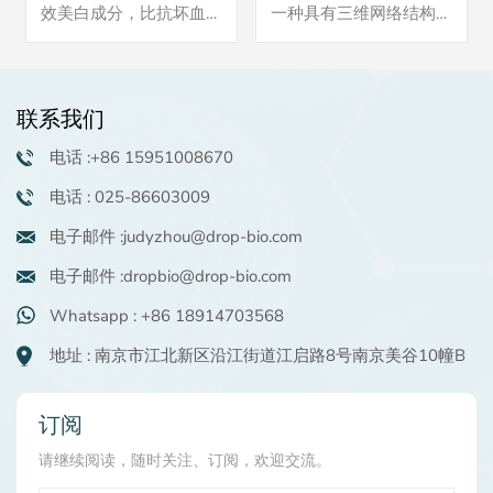
效美白成分，比抗坏血酸
一种具有三维网络结构的
更稳定，具有优异的抗氧
水凝胶。 如果您有兴
化效果。产品供应稳定，
趣，请联系我们索取样
可现货交易，批量25kg
品。我们还可以提供配方
起订量（可协商）。如有
供您参考。最小起订量可
联系我们
兴趣，可咨询申请样品。
协商，一般为25公斤.
电话 :+86 15951008670
电话 : 025-86603009
电子邮件 :judyzhou@drop-bio.com
电子邮件 :dropbio@drop-bio.com
Whatsapp : +86 18914703568
地址 : 南京市江北新区沿江街道江启路8号南京美谷10幢B
订阅
请继续阅读，随时关注、订阅，欢迎交流。