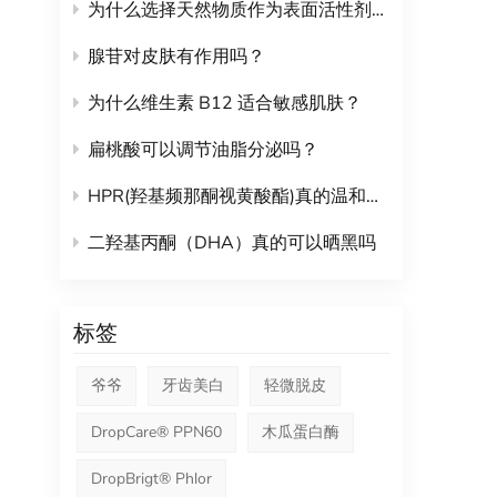
性能
为什么选择天然物质作为表面活性剂？
增强
高浓
腺苷对皮肤有作用吗？
效力
为什么维生素 B12 适合敏感肌肤？
曲霉
N-P
扁桃酸可以调节油脂分泌吗？
味。
更是
HPR(羟基频那酮视黄酸酯)真的温和不刺激吗？
性使
多详细
二羟基丙酮（DHA）真的可以晒黑吗
标签
爷爷
牙齿美白
轻微脱皮
DropCare® PPN60
木瓜蛋白酶
DropBrigt® Phlor