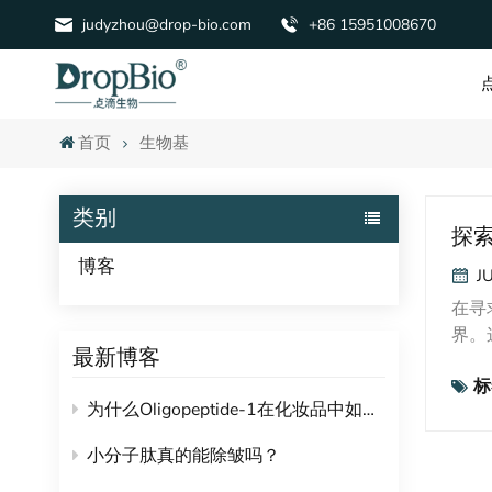
judyzhou@drop-bio.com
+86 15951008670
首页
生物基
类别
探索
博客
J
在寻
界。
最新博客
成为
标
度。
为什么Oligopeptide-1在化妆品中如此受欢迎？
指数
二醇
小分子肽真的能除皱吗？
油、