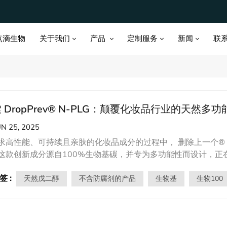
关于我们
产品
定制服务
新闻
点滴生物
联
 DropPrev® N-PLG：颠覆化妆品行业的天然多
UN 25, 2025
求高性能、可持续且亲肤的化妆品成分的过程中， 删除上一个® N-
这款创新成分源自100%生物基碳，并专为多功能性而设计，
现代护肤的必备之选。🌱 100% 天然且可持续DropPrev® N
签 :
严格的第三方测试证实：零转基因痕迹 （未检测到 PCAM/35S、PFM/
天然戊二醇
不含防腐剂的产品
生物基
生物100
 = 1）。这种植物基乙二醇符合环保价值观，为合成乙二醇提供
通过双重作用发挥出色的补水功效：保湿力：从空气中吸收水分
透明质酸和其他保湿剂完美协同作用，获得更佳效果。🧪 配方增强剂除