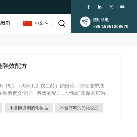
随时致电
系我们
中文
+86 15951008670
English
功能强效配方
한국인
中文
PLG （天然1,2-戊二醇）的出现，将改变护肤
正在重新定义清洁、有效的配方。让我们来探索它为何
-PLG 仅来自 非转基因玉米棒，经过精心加工，确保纯
35S 和 NOS 基因）。符合 ISO 16128 （自然
不含防腐剂的化妆品
不含防腐剂的化妆品
了一种可再生、可生物降解的替代品。💧 卓越保湿戊
到皮肤。保护膜：形成屏障，防止水分流失。与甘
了补水之外，DropPrev® N-PLG 还优化了产品