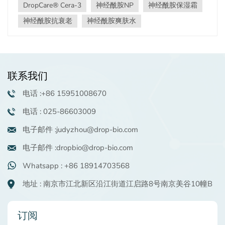
DropCare® Cera-3
神经酰胺NP
神经酰胺保湿霜
NP）不仅仅是另一种神经酰胺；它是一种强效的天然解决
方案，专门用于针对和修复受损的皮肤屏障，并有令人信
神经酰胺抗衰老
神经酰胺爽肤水
服的临床证据支持。 为什么神经酰胺NP如此重要 神经酰
胺NP（又称神经酰胺3）是皮肤天然脂质基质的重要组成
部分。研究一致表明，在各种常见的皮肤病中，神经酰胺
NP的缺乏会导致： 特应性皮炎（湿疹）： ↓ 总神经酰胺和
联系我们
神经酰胺NP (Cer 3)。↑ 神经酰胺2 (NS)、Cer 4 (EOH)、
Cer 5 (AS)、Cer 7 (AP)。 银屑病： ↓ 神经酰胺 NP (Cer
电话 :+86 15951008670
3)，以及 Cer 1 (EOS) 和 Cer 7 (AP)。 老化皮肤： ↓ 总神
经酰胺和神经酰胺 1 (EOS)，包括亚油酸酯。 皮肤干燥
电话 : 025-86603009
（冬季干燥症）： 改变神经酰胺 1（EOS）的组成。 接触
电子邮件 :judyzhou@drop-bio.com
性皮炎（表面活性剂/溶剂）： ↓ 总神经酰胺和/或改变的神
经酰胺 1 成分。 粉刺： ↓ 神经酰胺 1 (EOS) 中的亚油酸
电子邮件 :dropbio@drop-bio.com
酯。 *（来源：改编自 Am J Clin Dermatol 2003；4 (2):
107-129）* 这种普遍的缺陷凸显了对有效补充神经酰胺
Whatsapp : +86 18914703568
NP 的迫切需求——这正是 DropCare® Cera-3 表现出色。
地址 : 南京市江北新区沿江街道江启路8号南京美谷10幢B
DropCare® Cera-3：经临床验证的屏障修复 严格的测试证
明了富含 DropCare 的配方的强大功效® Cera-3（含
39.9％神经酰胺NP）： 加速屏障恢复： 急性屏障破坏
订阅
（胶带剥离）后，用 DropCare® Cera-3 乳霜在短短 3 小