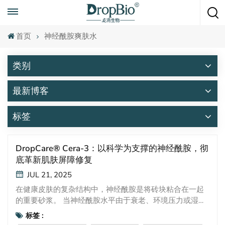
随时致电
+86 15951008670
首页
神经酰胺爽肤水
类别
最新博客
标签
DropCare® Cera-3：以科学为支撑的神经酰胺，彻
底革新肌肤屏障修复
JUL 21, 2025
在健康皮肤的复杂结构中，神经酰胺是将砖块粘合在一起
的重要砂浆。 当神经酰胺水平由于衰老、环境压力或湿疹
等皮肤状况而下降时，屏障就会变弱，导致皮肤干燥、敏
标签 :
感、发炎和可见损伤。 DropCare® 陶瓷-3 （神经酰胺