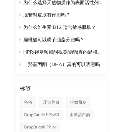
的护肤
为什么选择天然物质作为表面活性剂？
® 水晶 是一种尖端护肤解决方案，含有两种高活性肽：Nonapeptide-1 和 Decarboxy Carnosine HCl。这种先进的配方可
通过
腺苷对皮肤有作用吗？
达，
为什么维生素 B12 适合敏感肌肤？
氧化损
案，
扁桃酸可以调节油脂分泌吗？
来说
HPR(羟基频那酮视黄酸酯)真的温和不刺激吗？
二羟基丙酮（DHA）真的可以晒黑吗
标签
爷爷
牙齿美白
轻微脱皮
DropCare® PPN60
木瓜蛋白酶
DropBrigt® Phlor