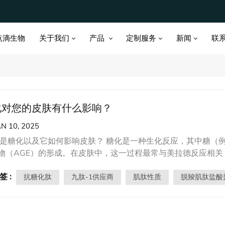
关于我们
产品
定制服务
新闻
点滴生物
联
化对您的皮肤有什么影响？
AN 10, 2025
是糖化以及它如何影响皮肤？ 糖化是一种生化反应，其中糖（
物（AGE）的形成。在皮肤中，这一过程最常与美拉德反应相关
物会导致皮肤显得暗淡、蜡黄，同时损害胶原蛋白的结构，导致
签 :
激并削弱皮肤的屏障功能，导致长期皮肤损伤并加速衰老。 抗糖化和皮肤益处 肌肽 肌肽
抗糖化肽
九肽-1供应商
肌肽性质
脱羧肌肽盐酸
强大的抗糖化特性而闻名。它有效地与蛋白质竞争与糖分子的结合
是一种有效的抗氧化剂，能够中和活性氧 (ROS) 和脂质过氧
合金属离子，进一步抑制 AGE 形成并保持胶原蛋白和弹性蛋白纤维的完