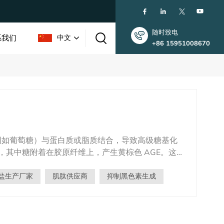
随时致电
系我们
中文
+86 15951008670
English
한국인
中文
例如葡萄糖）与蛋白质或脂质结合，导致高级糖基化
，其中糖附着在胶原纤维上，产生黄棕色 AGE。这些
皮肤失去弹性、出现细纹和下垂。此外，糖化会加剧
是一种天然存在的二肽，
盐生产厂家
肌肽供应商
抑制黑色素生成
，从而减少 AGE 的形成。除了抗糖化作用外，肌
化副产物，减轻氧化应激并保护皮肤细胞。此外，肌肽还
整性。这些多方面的特性使得 肌肽 一种卓越