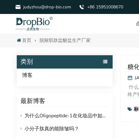
judyzhou@drop-bio.com
+86 15951008670
首页
脱羧肌肽盐酸盐生产厂家
类别
糖
博客
J
什么
终产
最新博客
化合
标
氧化应
为什么Oligopeptide-1在化妆品中如此受欢迎？
以其
肽还
小分子肽真的能除皱吗？
可螯