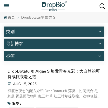
随时致电
+86 15951008670
首页
DropBotatur® 藻类 S
类别
最新博客
标签
DropBotatur® Algae S 焕发青春光彩：大自然的可
持续抗衰老之道
AUG 15, 2025
彻底改变您的配方介绍 DropBotatur® 藻类—协同混合 毛
刺藻 褐藻提取物和 红三叶草 红三叶草提取物。这种创新
活性成分以尖端科学和临床验证为后盾，具有无与伦比的
标签 :
抗衰老功效，同时倡导可持续性。大自然的力量，科学强