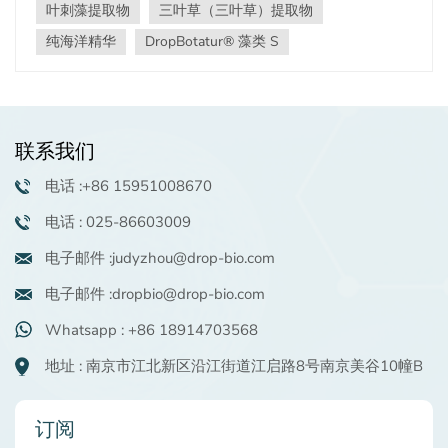
叶刺藻提取物
三叶草（三叶草）提取物
化纯正海洋起源：来自野生 泡叶藻 （褐藻）产于智利和秘
鲁原始太平洋沿岸水域。可持续捕捞，在退潮时进行，其
纯海洋精华
DropBotatur® 藻类 S
独特的黏液富含生物活性化合物，采用专利无溶剂工艺提
取。精密工程红三叶草：利用芽期全植物提取物和环糊精
包封，最大限度地提高关键异黄酮（芒柄花素、鹰嘴豆素
A）的生物利用度。专利技术，功效卓越分子量控制：专利
联系我们
ZL20171036972.5 采用微波辅助溶解和超声波降解技
术，使分子量在 60-200 kDa 之间的多糖含量达到 70% 以
电话 :+86 15951008670
上。这优化了抗氧化能力和皮肤渗透性。主要活性成
分:30% 有机硫酸化基团20% 褐藻糖胶50% 甘露醇、葡萄
电话 : 025-86603009
糖醛酸和抗氧化剂经临床验证的抗衰老功效体外和离体结
电子邮件 :judyzhou@drop-bio.com
果增强结构蛋白:↑ COL1 高达 35.24% | ↑ 弹性蛋白 高达
63.91%（浓度为 5%）↓ 基质金属蛋白酶-1 （胶原蛋白降
电子邮件 :dropbio@drop-bio.com
解酶）28.40%增强保湿和紧致度:↑ 透明质酸 114.52% | ↑
III型胶原蛋白 增加 69.26%在 T-Skin™ 模型中，其效果优
Whatsapp : +86 18914703568
于维生素 C（与基线相比，胶原蛋白增加 21.7%）。*28
地址 : 南京市江北新区沿江街道江启路8号南京美谷10幢B
天人体研究（20 名志愿者，35-65 岁）*亮白：↑ 意大利
（肤色） 5.60 个单位 （较基线增加 7.8%）。紧致：↑ 皮
肤弹性（F3/F4） 到 0.91 （理想=1.0）。减少皱纹：↓ 皮
订阅
肤松弛（F4） 经过 110% 56天后。自我评估分数（0-