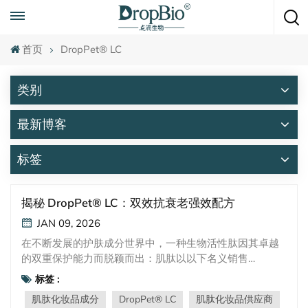
随时致电
+86 15951008670
首页
DropPet® LC
类别
最新博客
标签
揭秘 DropPet® LC：双效抗衰老强效配方
JAN 09, 2026
在不断发展的护肤成分世界中，一种生物活性肽因其卓越
的双重保护能力而脱颖而出：肌肽以以下名义销售
DropPet® LC这种高纯度、水溶性二肽正在革新对抗可见
标签 :
衰老迹象的配方。让我们深入了解一下为什么这种成分正
肌肽化妆品成分
DropPet® LC
肌肽化妆品供应商
成为先进化妆品科学中的必备成分。 DropPet® LC是什