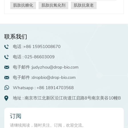
么？肌肽（β-丙氨酰-L-组氨酸）是一种天然存在的二肽，
肌肽抗糖化
肌肽抗氧化剂
肌肽抗衰老
在人体肌肉和脑组织中含量丰富。我们的 DropPet® LC 是
该分子的合成生物同源版本，具有卓越的纯度和稳定性，
适用于化妆品应用。肌肽的 INCI 名称为肌肽（CAS 305-
84-0），是一种用途广泛且高效的现代护肤活性成分。 核
联系我们
心益处：抵御衰老DropPet® LC 为皮肤提供双重保护策
略：强效抗氧化活性：它能有效清除紫外线照射和污染产
电话 :+86 15951008670
生的有害自由基，例如活性氧（ROS）和α,β-不饱和醛。这
种作用可保护细胞蛋白质和脂质免受氧化应激的损害，而
电话 : 025-86603009
氧化应激是导致过早衰老和光损伤的关键因素。卓越的抗
电子邮件 :judyzhou@drop-bio.com
糖化作用：肌肽作为一种“羰基清除剂”，能够抑制晚期糖
基化终产物（AGEs）的形成。AGEs会损伤胶原蛋白和弹
电子邮件 :dropbio@drop-bio.com
性蛋白，导致肌肤失去紧致度、产生皱纹，并使肤色暗
沉。肌肽通过保护蛋白质免受糖分损伤，帮助维持肌肤的
Whatsapp : +86 18914703568
年轻结构和光泽。 科学验证：功效数据我们广泛的研究证
地址 : 南京市江北新区沿江街道江启路8号南京美谷10幢B
实了DropPet® LC的强大功能：优异的自由基清除能力：
在 DPPH 测定中，肌肽的自由基清除活性明显高于其单个
氨基酸成分 L-丙氨酸和 L-组氨酸（浓度为 100 mmol/L 时
订阅
高达 53.1%）。pH 值和温度稳定性：在较宽的 pH 值范围
内保持高效（在弱酸性条件下效果最佳），并表现出优异
请继续阅读，随时关注、订阅，欢迎交流。