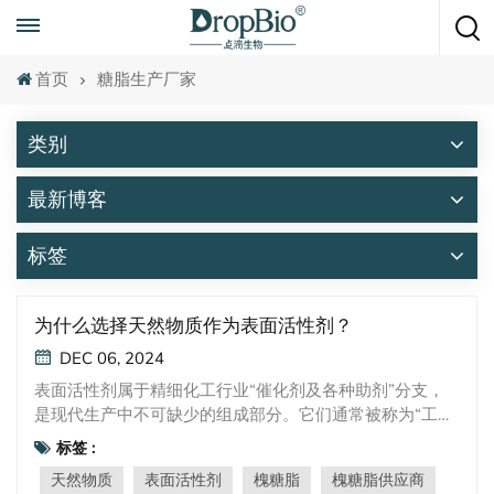
随时致电
+86 15951008670
首页
糖脂生产厂家
类别
最新博客
标签
为什么选择天然物质作为表面活性剂？
DEC 06, 2024
表面活性剂属于精细化工行业“催化剂及各种助剂”分支，
是现代生产中不可缺少的组成部分。它们通常被称为“工业
界的味精”，几乎适用于所有精细化工领域，包括工业流
标签 :
程、农业、个人护理和新材料开发。 近年来，个人护理和
天然物质
表面活性剂
槐糖脂
槐糖脂供应商
清洁产品已成为全球最重要的两个消费市场。表面活性剂