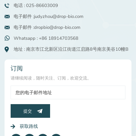
增长的市场采用率 由于其卓越的性能和安全性，槐糖脂已
具有较高的亲脂性， 并具有更突出的抑菌作用 特性; 酸性
电话 : 025-86603009
被国际领先的个人护理和化妆品品牌采用。这些最终用途
刺槐糖脂水溶性更好，起泡能力更突出。 清洁：温和有效
产品现已广泛销往欧盟、美国、日本和中国的市场。
电子邮件 :judyzhou@drop-bio.com
的清洁 S脂类作为温和表面活性剂表现出色，但其性能可
以通过结构修饰进行调整。例如，DropBio® Soph L 专为
电子邮件 :dropbio@drop-bio.com
增强泡沫而设计，非常适合用于轻盈的洁面乳或需要细腻
泡沫的洗发水配方。同时， DropBio® Soph L 50 优先考
Whatsapp : +86 18914703568
虑抑菌活性，提供清洁和抑制微生物生长的双重功效 - 非
地址 : 南京市江北新区沿江街道江启路8号南京美谷10幢B
常适合易长粉刺的皮肤或不含防腐剂的产品。 抗菌：超越
基本卫生 虽然槐糖脂通常表现出温和的抗菌特性，但像
DropBio 这样的特殊变体® Soph L 50 进一步增强了这一
订阅
特性。其优化的结构增强了对常见皮肤病原体的抑菌效
果，减少了对合成防腐剂的需求。 这使得它在以下方面成
请继续阅读，随时关注、订阅，欢迎交流。
为明星：祛痘精华液：对抗痘痘，且不会造成皮肤过度干
燥。天然除臭剂：抑制产生异味的细菌。敏感肌肤爽肤
水：最大程度减少刺激，同时保持微生物平衡。 如果您对
我们的产品感兴趣并想了解更多详细信息，请联系
judyzhou@drop-bio.com。
提交
获取路线