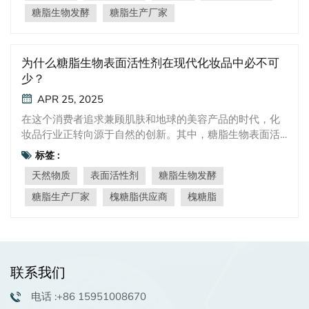
是这些产品的关键成分，也是经常与皮肤接触的物质之
糖脂生物发酵
糖脂生产厂家
一。根据其亲水亲油平衡（HLB）值，表面活性剂可以发
挥多种功能，例如清洁、发泡、乳化、润湿、分散和增
溶。 然而，许多广泛使用的表面活性剂，例如烷基磺酸盐
为什么糖脂生物表面活性剂在现代化妆品中必不可
和烷基硫酸盐，在洗发水和沐浴露等冲洗型个人护理产品
少？
中直接应用于皮肤。这些化合物可能会引起皮肤刺激和过
APR 25, 2025
敏反应，引发人们对其安全性的担忧。 槐糖脂: 更安全、环
保的替代方案 槐糖脂是一类由酵母发酵产生的糖脂生物表
在这个消费者追求兼顾肌肤和地球的美容产品的时代，化
面活性剂，因其独特的性能而受到关注。它们无毒、可生
妆品行业正转向源于自然的创新。其中，糖脂生物表面活
物降解且对环境友好，使其成为最有前途的天然表面活性
性剂——尤其是槐糖脂——脱颖而出，成为颠覆性创新产
标签 :
剂之一，具有巨大的市场潜力。 槐糖脂 提供多种好处，包
品。但是什么让这些微生物衍生的分子在现代配方中如此
天然物质
表面活性剂
糖脂生物发酵
括： 功能优势：具有分散、润湿、保湿、润滑、乳化作
不可或缺呢？让我们来探索槐糖脂如何重新定义清洁、有
用。温和的表面活性剂特性，适合敏感应用。温和抗菌作
效和可持续的美容。本文介绍两款产品——DropBio®
糖脂生产厂家
槐糖脂供应商
槐糖脂
用，有效抑制痤疮丙酸杆菌和乳酸杆菌。抗炎活性，减少
Soph L 50 和 DropBio® Soph L——并探索他们的 优势和
炎症细胞因子的释放。抑制脂肪酶活性，防止皮脂分解成
理想的应用。 DropBio® 索菲·L & DropBio® Soph L 50：
游离脂肪酸。 皮肤益处：刺激真皮成纤维细胞代谢，促进
抗菌& 控油 DropBio® 索菲·L/L 50 是念珠菌利用蔗糖产生
胶原蛋白合成。中和自由基并抑制弹性蛋白酶活性，增强
的微生物次生代谢产物， 植物油， 无机盐， 水， 和生长
皮肤弹性和修复能力。激活巨噬细胞并支持纤溶功能。 环
联系我们
因子在一定条件下作为发酵底物。 结构类型可根据是否1,4
境和安全特性：在较宽的 pH 范围内耐热且稳定。安全无
酯化简单分为两种 :一种是内酯型，一种是酸型， 具体结构
电话 :+86 15951008670
毒，对皮肤无刺激。完全可生物降解且环境可持续。 不断
如下： 一般来说， 内酯型槐糖脂能降低液体的表面张力，