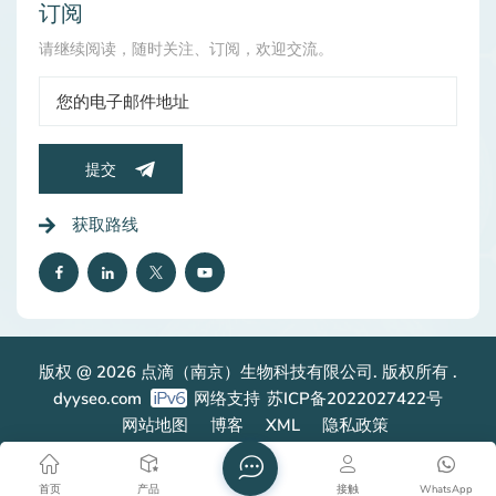
和代谢下降的约束，可以通过营养干预（例如，补充HC）
订阅
来部分缓解这种逐渐的过程。 2。光学：由慢性紫外线暴
请继续阅读，随时关注、订阅，欢迎交流。
露驱动，尤其是UVA（320–400 nm）和UVB（280–320
nm）。 UVB通过基质金属蛋白酶（MMP）触发胶原蛋白
降解，而UVA则更深地渗入真皮，破坏了成纤维细胞功能
和弹性蛋白网络。它们一起降解胶原蛋白，促进异常的弹
性弹性沉积并加速皱纹形成。 如何 水解胶原蛋白柜 皮肤
提交
老化 1。胶原蛋白合成增强：HC提供了从头胶原蛋白生产
所需的氨基酸。研究表明，口服或局部HC补充增加了
获取路线
Procollagen I和III水平，从而恢复了皮肤密度和弹性。 2。
抗紫外线损坏的障碍：通过增强成纤维细胞活性并减少
MMP表达，HC有助于修复紫外线诱导的胶原蛋白碎片。
它的保湿特性还加强了皮肤障碍，从而减少了横向暴露而
加剧的跨甲状腺皮质损失（TEWL）。 3。减少皱纹：临床
试验表明，HC在8-12周内将皱纹深度降低了20％，这归
版权 @ 2026 点滴（南京）生物科技有限公司. 版权所有 .
因于改善的皮肤结构和水合。 水解的胶原蛋白不仅仅是一
dyyseo.com
网络支持
苏ICP备2022027422号
种趋势，它是对抗胶原蛋白耗竭和光导数的科学验证的工
具。通过补充氨基酸储量，刺激成纤维细胞并增强皮肤的
网站地图
博客
XML
隐私政策
水分障碍，HC可以解决结构和功能水平的衰老。然而，当
整合到全面的护肤方案中，其真正的潜力会闪耀，该护肤
首页
产品
接触
WhatsApp