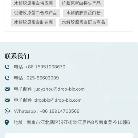
水解胶原蛋白供应商
抗胶原蛋白损失产品
弥合自然老化过程与现代护肤解决方案之间的差距。 胶原
蛋白：年轻皮肤的脚手架 胶原蛋白是人体中最丰富的结构
促进胶原蛋白合成产品
水解的胶原蛋白粉
蛋白，形成了器官，骨骼，尤其是皮肤的结缔组织的骨
水解胶原蛋白制造商
水解胶原蛋白斑点商品
干。在真皮中，胶原蛋白纤维充当“脚手架”，可提供弹
性，牢固性和保湿性。但是，随着年龄的增长，胶原蛋白
的产量每年在25岁之后每年下降约1％。这种损失是诸如
紫外线暴露等外部因素的复杂化，导致皮肤下垂，皱纹和
暗淡的肤色 - 皮肤老化的标题。 水解胶原蛋白：一种生物
联系我们
利用解决方案 水解胶原蛋白（HC），也称为胶原蛋白
肽，是通过将天然胶原蛋白分解成较小的低分子量片段来
电话 :+86 15951008670
产生的。这种水解过程增强了其生物利用度，使其比完整
电话 : 025-86603009
的胶原蛋白更有效地穿透皮肤屏障。 HC的关键特性包括：
1。高蛋白质含量（92％+）：富含18种氨基酸，包括甘氨
电子邮件 :judyzhou@drop-bio.com
酸，脯氨酸和羟基丙烯 - 胶原蛋白合成的临界构件。 2。
保水保留：其吸湿性结合了水分子，改善了皮肤水合和丰
电子邮件 :dropbio@drop-bio.com
满度。 3。成纤维细胞激活：HC刺激成纤维细胞增殖和迁
Whatsapp : +86 18914703568
移，加速组织修复和胶原蛋白再生。 4。抗氧化剂协同作
用：像丙氨酸这样的氨基酸中和紫外线辐射引起的自由
地址 : 南京市江北新区沿江街道江启路8号南京美谷10幢B
基，减轻氧化应激。 对胶原蛋白的双重威胁：内在老化与
光照 皮肤老化来自两种途径：1。内在的衰老：受遗传学