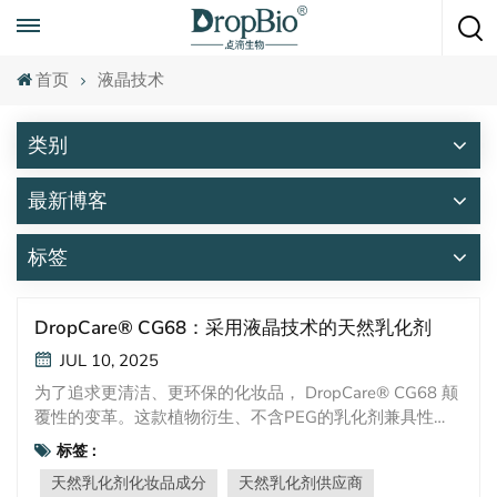
随时致电
+86 15951008670
首页
液晶技术
类别
最新博客
标签
DropCare® CG68：采用液晶技术的天然乳化剂
JUL 10, 2025
为了追求更清洁、更环保的化妆品， DropCare® CG68 颠
覆性的变革。这款植物衍生、不含PEG的乳化剂兼具性
能、安全性和可持续性，同时形成稳定的 液晶 在您的配方
标签 :
中。这就是为什么它值得在您的下一个护肤或护发产品中
天然乳化剂化妆品成分
天然乳化剂供应商
占有一席之地。主要特点和优势✅ 100% 天然来源:源自椰