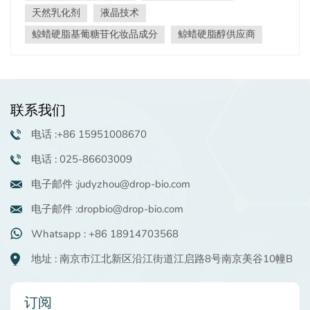
子油脂肪酸和玉米葡萄糖。✅ 不含PEG且非离子:零乙氧基
天然乳化剂
液晶技术
化基团、环氧乙烷或二恶烷风险。✅ 液晶技术:形成稳定、
鲸蜡硬脂基葡糖苷化妆品成分
鲸蜡硬脂醇供应商
亲肤的层状结构，增强乳液的完整性。✅ ECOCERT认证:
符合严格的天然/有机标准。✅ 皮肤和环保:无刺激性（根据
CIR）和 100%可生物降解 28 天内（OECD 301B）。技
术亮点财产规格国际药品注册鲸蜡硬脂基葡糖苷和鲸蜡硬
脂醇外貌白色至类白色颗粒状固体剂量0.1–5%（精华液至
联系我们
面霜）pH范围4.5～7.5（5%水溶液）熔点61–65°C保质期
2年（室温，密封）经过验证的稳定性：超越行业标准
电话 :+86 15951008670
DropCare® CG68 提供 卓越的乳液稳定性 经过严格的测
电话 : 025-86603009
试：正常情况：乳化指数100％（无分层）。离心应力
（4,000 rpm，10 分钟）：乳化指数 >70%。冻融循环
电子邮件 :judyzhou@drop-bio.com
（-18°C↔25°C）：2次循环后稳定性>95%。📌 注意：极
端pH值（pH≤3或≥9）下稳定性会降低。pH值在5-7之间
电子邮件 :dropbio@drop-bio.com
时性能最佳。液晶：卓越性能背后的科学在偏光显微镜
Whatsapp : +86 18914703568
（400x）下，CG68 形成 层状液晶 在油水界面处。这些结
构：增强乳液稳定性。提高主动交付能力。创造独特的感
地址 : 南京市江北新区沿江街道江启路8号南京美谷10幢B
官纹理。至关重要的是，非极性油（例如白油）不会破坏
晶体的形成！用途广泛产品类型推荐剂量纹理结果精华液/
精华素0.1–1%半透明乳剂乳液1–3%清淡的液态奶面霜3–
订阅