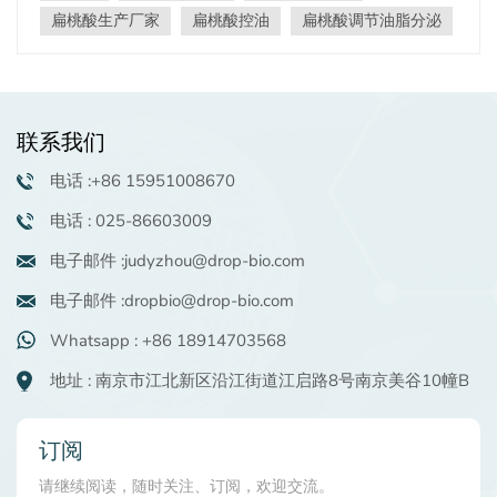
除堵塞毛孔的碎屑，减少黑头和痤疮的形成。 2. 调节油脂
扁桃酸生产厂家
扁桃酸控油
扁桃酸调节油脂分泌
分泌：通过清除毛孔中多余的油脂， 扁桃酸 逐渐帮助平衡
油脂分泌，使皮肤不那么油腻，看起来更清新。 3. 温和去
角质：作为温和的果酸， 扁桃酸 促进死皮细胞脱落，使皮
肤更光滑、更有光泽。这种温和的去角质有助于防止因过
联系我们
度堆积而导致毛孔堵塞。 此外， 扁桃酸 具有抗菌和亮肤
功效，适合经常使用。使用扁桃酸时，建议循序渐进，并
电话 :+86 15951008670
始终搭配良好的防晒措施，以达到最佳的护肤效果。
电话 : 025-86603009
电子邮件 :judyzhou@drop-bio.com
电子邮件 :dropbio@drop-bio.com
Whatsapp : +86 18914703568
地址 : 南京市江北新区沿江街道江启路8号南京美谷10幢B
订阅
请继续阅读，随时关注、订阅，欢迎交流。