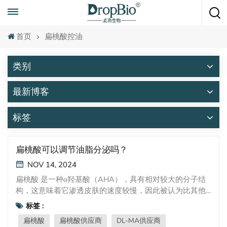
随时致电
+86 15951008670
首页
扁桃酸控油
类别
最新博客
标签
扁桃酸可以调节油脂分泌吗？
NOV 14, 2024
扁桃酸 是一种α羟基酸（AHA），具有相对较大的分子结
构，这意味着它渗透皮肤的速度较慢，因此被认为比其他
酸更温和。由于其亲脂性，扁桃酸特别适合油性和易长粉
标签 :
刺的皮肤。其调油作用包括以下几个方面： 1. 溶解毛孔中
扁桃酸
扁桃酸供应商
DL-MA供应商
的油脂： 扁桃酸 可以深入毛孔，帮助溶解多余的皮脂，清