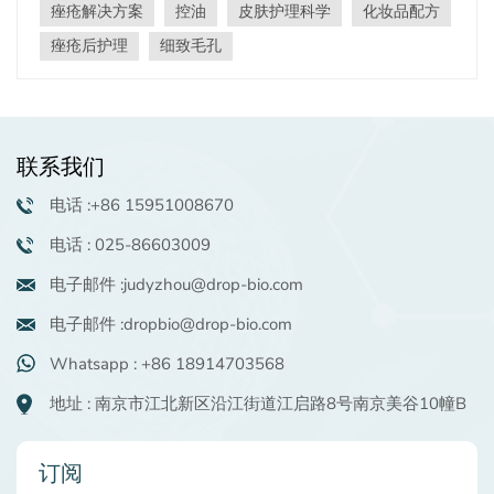
痤疮解决方案
控油
皮肤护理科学
化妆品配方
多样化的配方为后盾，助力品牌打造具有针对性的护肤方
案，带来显著效果。 系列亮点：针对痤疮肌肤的针对性解
痤疮后护理
细致毛孔
决方案这 DropCare® 祛痘控油系列 结合了三种强效成
分，每种成分都针对痤疮管理和油脂调节的关键方面：1、
DropCare® AZE: 提亮肤色并疏通毛孔。2、DropCare®
QA-73: 对抗细菌并淡化疤痕。3、DropCare® SA: 深层清
联系我们
洁并平衡油脂。它们共同提供了一种整体方法，可使皮肤
变得清澈、哑光、有光泽。 1. DropCare® AZE（INCI：壬
电话 :+86 15951008670
二酸）系列中的角色： 亮白肌肤和细致毛孔主要特性和优
点l 黑色素控制：强效酪氨酸酶抑制可减少黑斑和痤疮后的
电话 : 025-86603009
色素沉着。l 温和去角质：防止毛孔堵塞的角化过度，减少
电子邮件 :judyzhou@drop-bio.com
黑头和白头。l 油脂调节：平衡皮脂分泌​​，打造哑光效果。
功效亮点：适用于亮白精华液、控油保湿霜和痤疮斑点治
电子邮件 :dropbio@drop-bio.com
疗。建议剂量：l 日常护理：1–5%l 强化治疗：5–10%l 针
对性解决方案：最多 15 个–20%包装：1kg/袋或25kg/桶
Whatsapp : +86 18914703568
– 适用于研发或批量生产。 2. DropCare® QA-73（INCI：
地址 : 南京市江北新区沿江街道江启路8号南京美谷10幢B
季铵盐-73）系列中的角色： 抗菌和减少疤痕主要特性和
优点l 消除痤疮：针对痤疮丙酸杆菌，减少炎症和爆发。l
淡化疤痕：抑制黑色素合成，明显减少痤疮后的痕迹和痘
订阅
痕。l 保质增强：与防腐剂协同作用，延长产品保质期。功