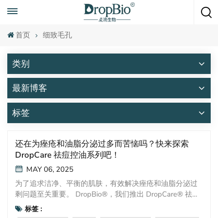
随时致电
+86 15951008670
首页
细致毛孔
类别
最新博客
标签
还在为痤疮和油脂分泌过多而苦恼吗？快来探索
DropCare 祛痘控油系列吧！
MAY 06, 2025
为了追求洁净、平衡的肌肤，有效解决痤疮和油脂分泌过
剩问题至关重要。 DropBio®，我们推出 DropCare® 祛痘
控油系列—三种科学先进的成分，旨在对抗顽固痘痘、调
标签 :
节皮脂分泌，并恢复肌肤净透。该系列产品以临床研究和