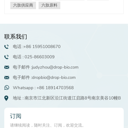
作用于真皮。常见类型包括 四肽, 六胜肽和铜肽，以刺激胶
六肽供应商
六肽原料
原蛋白生成、增强皮肤弹性和提供抗氧化保护而闻名。 它
们如何对抗皱纹？ 1.刺激胶原蛋白产生胶原蛋白流失是皱
纹形成的关键因素。小分子肽激活成纤维细胞，促进胶原
蛋白合成，改善皮肤紧致度，减少细纹和皱纹。 2.抗氧化
联系我们
保护自由基会损害皮肤细胞并加速衰老。小分子肽具有抗
氧化特性，可以中和自由基，减少紫外线照射和污染造成
电话 :+86 15951008670
的氧化应激。 3.放松面部肌肉有些肽，例如 六胜肽，阻断
神经信号放松面部肌肉，有效软化鱼尾纹、额头皱纹等表
电话 : 025-86603009
情纹。 有科学证据吗？ 研究表明，持续使用注入肽的护肤
电子邮件 :judyzhou@drop-bio.com
品可以在几周内明显改善皮肤弹性和光滑度。例如， 0.1%
四肽-1(0.1mg/mL DropPet® TR-1P) 具有促进胶原蛋白生
电子邮件 :dropbio@drop-bio.com
成的作用， 已被发现可显着减少鱼尾纹和法令纹。然而，
其有效性取决于肽浓度、配方和吸收等因素。设计不当的
Whatsapp : +86 18914703568
产品可能无法提供预期的结果。 如何选择小分子肽护肤
地址 : 南京市江北新区沿江街道江启路8号南京美谷10幢B
品？ 1.检查成分：寻找标记清晰的肽，例如 四肽, 六胜
肽，或铜肽。 2.优先考虑浓度：较高的肽浓度通常会产生
更好的结果。 3.保持一致：长期使用，结合防晒、补水等
订阅
良好的护肤习惯，可增强效果。 结论 小分子肽在减少皱纹
方面显示出良好的效果，特别是通过刺激胶原蛋白的产生
请继续阅读，随时关注、订阅，欢迎交流。