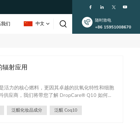
随时致电
系我们
中文
+86 15951008670
English
中的辐射应用
한국인
中文
，它不仅是活力的核心燃料，更因其卓越的抗氧化特性和细胞
，我们将带您了解 DropCare® Q10 如何成
守护者别名：泛醌、辅酶Q10、维生素Q性质：脂溶性维生
食物（深海鱼、内脏、坚果）或补充剂获取。核心作
泛醌化妆品成分
泛醌 Coq10
当强效脂溶性抗氧化剂，保护细胞膜免受自由基的侵
e® Q10 是对抗衰老迹象和恢复肌肤活力的明星成分：抗衰
头上对抗光老化和内在老化。减少皱纹和细纹：增强