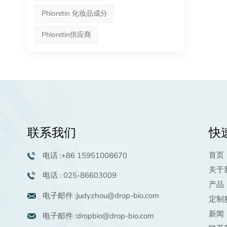
肤相
Phloretin 化妆品成分
功D
成分
Phloretin供应商
合作
胶囊
Dr
judy
联系我们
快
首页
电话 :+86 15951008670
关于
电话 : 025-86603009
产品
电子邮件 :judyzhou@drop-bio.com
定制
新闻
电子邮件 :dropbio@drop-bio.com