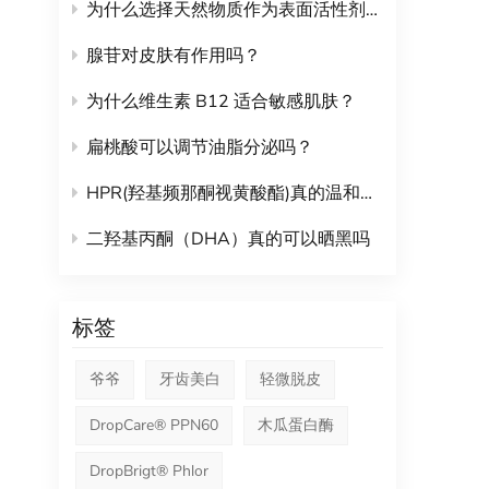
皮肤
为什么选择天然物质作为表面活性剂？
强新
和损
腺苷对皮肤有作用吗？
问题
为什么维生素 B12 适合敏感肌肤？
湿。
制造
扁桃酸可以调节油脂分泌吗？
脂质
营养保
HPR(羟基频那酮视黄酸酯)真的温和不刺激吗？
者：
支持
二羟基丙酮（DHA）真的可以晒黑吗
并增
免受
性生
标签
软胶
液）
爷爷
牙齿美白
轻微脱皮
如胃
化”
DropCare® PPN60
木瓜蛋白酶
Q1
DropBrigt® Phlor
费者