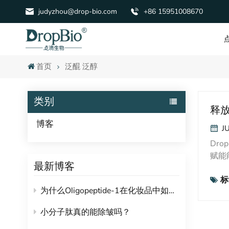
judyzhou@drop-bio.com
+86 15951008670
首页
泛醌 泛醇
类别
释放
博客
J
Dr
赋能
最新博客
为产
标
素类
为什么Oligopeptide-1在化妆品中如此受欢迎？
用：
害。
小分子肽真的能除皱吗？
老先