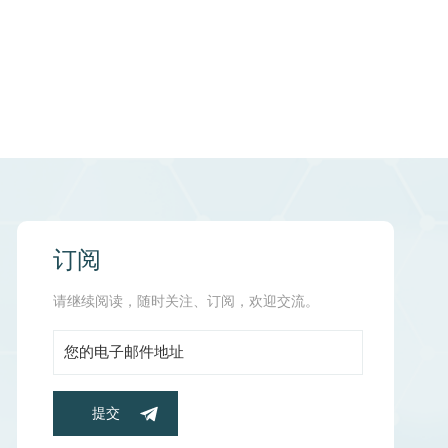
泛醇）、稳定性和新型输送系统的出现。助力您的成
过科学验证，是创新化妆品和营养保健品中不可或缺的高价值
。作为您值得信赖的 DropCare® Q10 战略
功效。规格多样：定制形式（油溶性、水分散性、微
的供应链：确保不间断生产。 立即行动——让
的产品感兴趣并想了解更多详细信息，请联系
订阅
请继续阅读，随时关注、订阅，欢迎交流。
提交