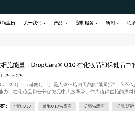
关于我们
产品
定制服务
新闻
点滴生物
联
细胞能量：DropCare® Q10 在化妆品和保健品
UL 29, 2025
opCare® Q10（辅酶Q10）是人体细胞内天然的“能量源”
能力，在化妆品和营养保健品中大放异彩。作为值得信赖的原材料供应商
品创新的强大引擎。 DropCare® Q10：自然能量与抗氧化
签 :
化合物，由人体自然合成（随着年龄增长而减少），也可以通过
辅酶Q10
辅酶q10供应商
泛醌供应商
泛醌 泛醇
在粒线体能量（ATP）产生“电子传递链”中至关重要；同时充
一、化妆品：DropCare® Q10的“青春驻颜”科学DropCar
锋：抗氧化屏障：中和降解胶原蛋白和弹性蛋白的自由基，从源