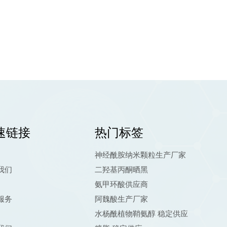
结合，可获得更好的效果。创新重点：增强的生物利用度（例如
ropCare® Q10 凭借其“能量+抗氧化”的双重功效，并经
。它满足了消费者对健康、美丽和活力的核心需求，拥有巨大的市场潜力
伙伴，我们提供：优质高纯度成分：严格的质量控制，确保最佳
化）。专家技术支持：配方指导、稳定性数据和监管见解。可靠
opCare® Q10 成为您下一个明星产品的引擎！如果您对我们
zhou@drop-bio.com.
速链接
热门标签
神经酰胺纳米颗粒生产厂家
我们
二羟基丙酮晒黑
氨甲环酸供应商
服务
阿魏酸生产厂家
水杨酰植物鞘氨醇 稳定供应