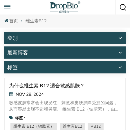
随时致电
+86 15951008670
首页
维生素B12
类别
最新博客
标签
为什么维生素 B12 适合敏感肌肤？
NOV 28, 2024
敏感皮肤常常会出现发红、刺激和皮肤屏障受损的问题，
从而容易出现不适和炎症。 维生素 B12（钴胺素），由于
其独特的抗炎和修复特性，已成为舒缓和恢复敏感皮肤的
标签 :
理想成分。维生素B12的一大亮点是其卓越的抗炎作用。
维生素 B12（钴胺素）
维生素B12
VB12
接受治疗一侧的皮炎症状评分显着下降 VB12 奶油比用空