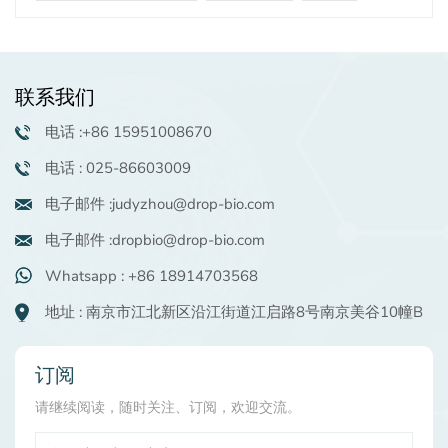
白奶油处理的一侧要好。通过降低炎症水平，维生素 B12
可以缓解发红和刺激，为受损皮肤提供即时舒缓效果。此
外，维生素B12在修复皮肤屏障方面发挥着关键作用。它
促进蛋白质合成，特别是角蛋白和胶原蛋白的产生，这对
联系我们
于维持皮肤的保护层至关重要。强化的屏障不仅有助于锁
住水分，还能防止外界刺激，从而降低皮肤的敏感度。维
电话 :+86 15951008670
生素 B12 还具有强大的抗氧化特性，可以中和自由基并减
电话 : 025-86603009
少由紫外线和污染等环境因素引起的氧化应激。这种保护
作用进一步减少皮肤刺激感并支持皮肤健康。共有三种不
电子邮件 :judyzhou@drop-bio.com
同规格 滴护理® VB12 提供给客户。维生素B12温和高
效，通过舒缓、修复、保护等多重作用，显着改善敏感肌
电子邮件 :dropbio@drop-bio.com
肤，同时增强肌肤的弹性和舒适度。
Whatsapp : +86 18914703568
地址 : 南京市江北新区沿江街道江启路8号南京美谷10幢B
订阅
请继续阅读，随时关注、订阅，欢迎交流。