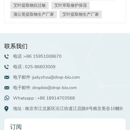
实际应用。DropBotatur® AAL 来源于菊科植物艾蒿的干
艾叶提取物抗过敏
艾叶萃取修护保湿
燥叶。它含有挥发油、黄酮类化合物、有机酸、矿物质、
蒲公英提取物生产厂家
艾叶提取物生产厂家
蛋白质以及维生素 A、B1、B2 和 C 等活性成分。经特殊
工艺精制后，可添加到面霜和洗面奶等护肤产品中，以保
持肌肤光泽，减少雀斑和痤疮，并对抗衰老。它也适用于
洗发水和保健产品，能够抑制某些真菌和病原体。
DropBotatur® TRM 萃取自菊科植物蒲公英的全草（含
联系我们
根），含有蒲公英甾醇、胆碱、菊粉、果胶和皂苷等成
分。添加到洗面奶、按摩霜和洗发水等化妆品中，可有效
电话 :+86 15951008670
杀灭皮肤病原体，治疗痤疮和溃疡，并具有抗菌、抗真菌
电话 : 025-86603009
和抗炎功效。添加到牙膏中，有助于治疗牙周炎、牙龈炎
和口腔溃疡，并有助于稳固牙齿。综上所述， 植物提取物
电子邮件 :judyzhou@drop-bio.com
产品 植物提取物具有广泛的益处。无论用于护肤品、化妆
品还是保健品，它们都能改善皮肤健康，并为消费者提供
电子邮件 :dropbio@drop-bio.com
更安全、更温和的选择。随着天然成分研究的不断深入，
Whatsapp : +86 18914703568
植物提取物产品的应用领域必将进一步拓展。 如果您对我
们的产品感兴趣并想了解更多详细信息，请联系
地址 : 南京市江北新区沿江街道江启路8号南京美谷10幢B
judyzhou@drop-bio.com。
订阅