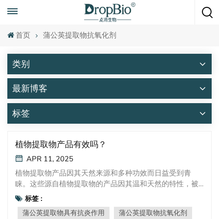
随时致电
+86 15951008670
首页
蒲公英提取物抗氧化剂
类别
最新博客
标签
植物提取物产品有效吗？
APR 11, 2025
植物提取物产品因其天然来源和多种功效而日益受到青
睐。这些源自植物提取物的产品因其温和天然的特性，被
广泛应用于化妆品、护肤品和保健品中。本文将介绍两款
标签 :
植物提取物产品——DropBotatur® 美国航空 和
蒲公英提取物具有抗炎作用
蒲公英提取物抗氧化剂
DropBotatur® 贸易关系管理—并探讨它们的来源、特性和