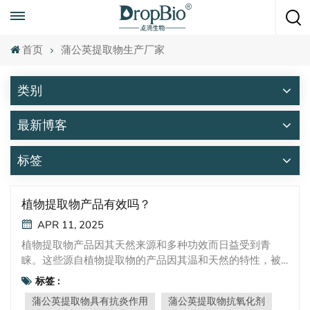
随时致电
+86 15951008670
首页
蒲公英提取物生产厂家
类别
最新博客
标签
植物提取物产品有效吗？
APR 11, 2025
植物提取物产品因其天然来源和多种功效而日益受到青
睐。这些源自植物提取物的产品因其温和天然的特性，被
广泛应用于化妆品、护肤品和保健品中。本文将介绍两款
标签 :
植物提取物产品——DropBotatur® 美国航空 和
蒲公英提取物具有抗炎作用
蒲公英提取物抗氧化剂
DropBotatur® 贸易关系管理—并探讨它们的来源、特性和