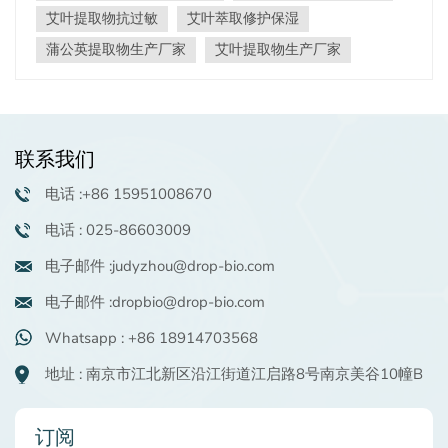
实际应用。DropBotatur® AAL 来源于菊科植物艾蒿的干
艾叶提取物抗过敏
艾叶萃取修护保湿
燥叶。它含有挥发油、黄酮类化合物、有机酸、矿物质、
蒲公英提取物生产厂家
艾叶提取物生产厂家
蛋白质以及维生素 A、B1、B2 和 C 等活性成分。经特殊
工艺精制后，可添加到面霜和洗面奶等护肤产品中，以保
持肌肤光泽，减少雀斑和痤疮，并对抗衰老。它也适用于
洗发水和保健产品，能够抑制某些真菌和病原体。
DropBotatur® TRM 萃取自菊科植物蒲公英的全草（含
联系我们
根），含有蒲公英甾醇、胆碱、菊粉、果胶和皂苷等成
分。添加到洗面奶、按摩霜和洗发水等化妆品中，可有效
电话 :+86 15951008670
杀灭皮肤病原体，治疗痤疮和溃疡，并具有抗菌、抗真菌
电话 : 025-86603009
和抗炎功效。添加到牙膏中，有助于治疗牙周炎、牙龈炎
和口腔溃疡，并有助于稳固牙齿。综上所述， 植物提取物
电子邮件 :judyzhou@drop-bio.com
产品 植物提取物具有广泛的益处。无论用于护肤品、化妆
品还是保健品，它们都能改善皮肤健康，并为消费者提供
电子邮件 :dropbio@drop-bio.com
更安全、更温和的选择。随着天然成分研究的不断深入，
Whatsapp : +86 18914703568
植物提取物产品的应用领域必将进一步拓展。 如果您对我
们的产品感兴趣并想了解更多详细信息，请联系
地址 : 南京市江北新区沿江街道江启路8号南京美谷10幢B
judyzhou@drop-bio.com。
订阅