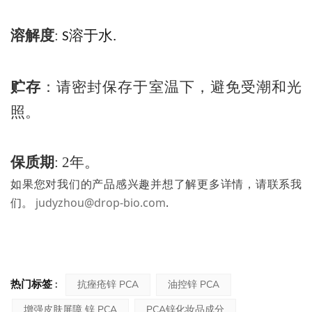
溶解度
:
S
溶于水
.
贮存
：请密封保存于室温下，避免受潮和光
照。
保质期
:
2年。
如果您对我们的产品感兴趣并想了解更多详情，请联系我
们。
judyzhou@drop-bio.com
.
热门标签 :
抗痤疮锌 PCA
油控锌 PCA
增强皮肤屏障 锌 PCA
PCA锌化妆品成分