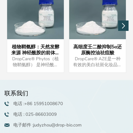
植物鞘氨醇：天然发酵
高细度壬二酸抑制5α还
来源 神经酰胺的前体物
原酶控油祛痘酸
强大的保湿抗炎功效 油
DropCare® Phytos（植
DropCare® AZE是一种
溶活性物 高端洗护原料
物鞘氨醇） 是神经酰胺
有效的美白祛斑化妆品原
的前体，与皮肤脂质相
料。如果您有兴趣，请联
似，在保湿和屏障修复功
系我们索取样品。我们还
能中发挥重要作用。 如
可以提供配方供您参考。
果您有兴趣，请联系我们
最小起订量可协商，一般
联系我们
索取样品。我们还可以提
为25公斤.
供配方供您参考。
电话 :+86 15951008670
电话 : 025-86603009
电子邮件 :judyzhou@drop-bio.com