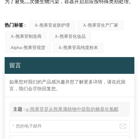
为了避免二次微生物污染，容器开启后应按特殊类别处理。
热门标签 :
Α-熊果苷皮肤护理
Α-熊果苷生产厂家
Α-熊果苷制造商
Α-熊果苷化妆品
Alpha-熊果苷现货
Α-熊果苷高纯度粉末
留言
如果您对我们的产品感兴趣并想了解更多详情，请在此留
言，我们会尽快回复您。
主题 :
α-熊果苷是从熊果属植物中提取的糖基化氢醌