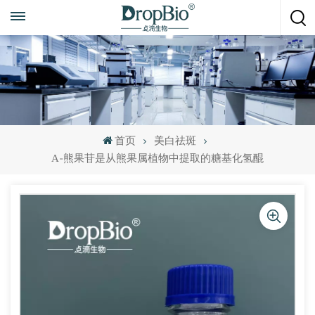
随时致电
+86 15951008670
首页
美白祛斑
Α-熊果苷是从熊果属植物中提取的糖基化氢醌