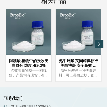
相关产品
阿魏酸 植物中的强效美
氨甲环酸 英国药典标准
白成分 纯度≥99.0%
美白祛斑 安全高效 化
妆品原料
强效美白物质——阿魏
氨甲环酸是一种美白原
酸。产品均有现货，有意
料，可以美白皮肤。如果
者请联系我们。样品可供
您有兴趣，请联系我们索
试用。
取样品。我们还可以提供
配方供您参考。最小起订
量可协商，一般为25公
联系我们
斤.
电话 :+86 15951008670