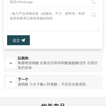
提交
以前的
氧噻唑烷羧酸 抗氧化剂和抑制酪氨酸酶活性 谷胱甘
肽的前体
下一个
扁桃酸 小分子酸α-羟基酸，可祛痘去敏感肌