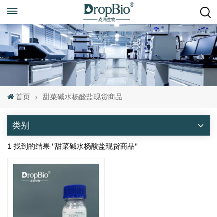
随时致电
+86 15951008670
首页
甜菜碱水杨酸盐现货商品
类别
1 找到的结果 "甜菜碱水杨酸盐现货商品"