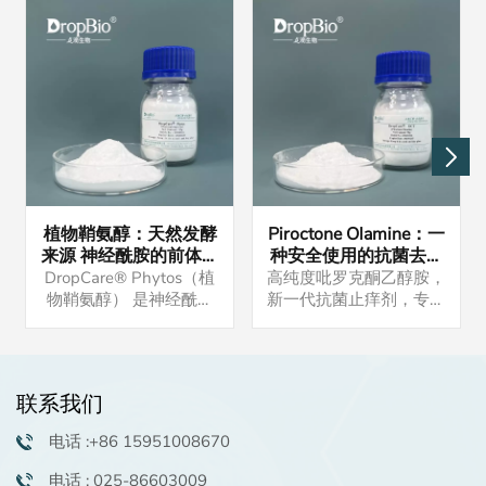
植物鞘氨醇：天然发酵
Piroctone Olamine：一
来源 神经酰胺的前体物
种安全使用的抗菌去屑
强大的保湿抗炎功效 油
剂
DropCare® Phytos（植
高纯度吡罗克酮乙醇胺，
溶活性物 高端洗护原料
物鞘氨醇） 是神经酰胺
新一代抗菌止痒剂，专注
的前体，与皮肤脂质相
于头皮护理产品。产品可
似，在保湿和屏障修复功
定制批发。
能中发挥重要作用。 如
果您有兴趣，请联系我们
联系我们
索取样品。我们还可以提
供配方供您参考。
电话 :+86 15951008670
电话 : 025-86603009