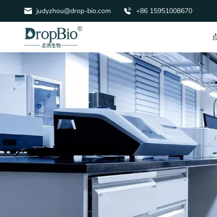
judyzhou@drop-bio.com
+86 15951008670