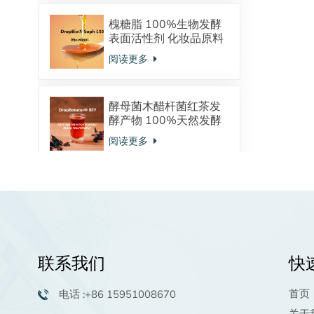
槐糖脂 100%生物发酵
表面活性剂 化妆品原料
酸型内酯型混合物
阅读更多
酵母菌木醋杆菌红茶发
酵产物 100%天然发酵
来源 调节皮肤微生态
阅读更多
植物鞘氨醇：天然发酵
来源 神经酰胺的前体物
强大的保湿抗炎功效 油
阅读更多
溶活性物 高端洗护原料
联系我们
快
棕榈酰五肽-4生物活性
肽化妆品原料98.0%粉
首页
电话 :+86 15951008670
末供应商
阅读更多