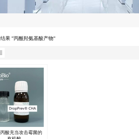
的结果 "丙酰羟氨基酸产物"
羟丙酸充当攻击霉菌的
有机酸