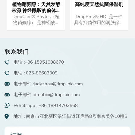
植物鞘氨醇：天然发酵
高纯度天然抗菌保湿剂
来源 神经酰胺的前体物
强大的保湿抗炎功效 油
DropCare® Phytos（植
DropPrev® HDL是一种
溶活性物 高端洗护原料
物鞘氨醇） 是神经酰胺
具有抑菌作用的润肤保湿
的前体，与皮肤脂质相
剂。产品货源稳定，可现
似，在保湿和屏障修复功
货交易，批量15kg起订
能中发挥重要作用。 如
量。如有兴趣，可咨询申
果您有兴趣，请联系我们
请免费样品。
联系我们
索取样品。我们还可以提
供配方供您参考。
电话 :+86 15951008670
电话 : 025-86603009
电子邮件 :judyzhou@drop-bio.com
电子邮件 :dropbio@drop-bio.com
Whatsapp : +86 18914703568
地址 : 南京市江北新区沿江街道江启路8号南京美谷10幢B