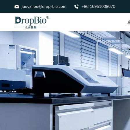
judyzhou@drop-bio.com
+86 15951008670