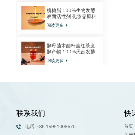
槐糖脂 100%生物发酵
表面活性剂 化妆品原料
酸型内酯型混合物
阅读更多
酵母菌木醋杆菌红茶发
酵产物 100%天然发酵
来源 调节皮肤微生态
阅读更多
植物鞘氨醇：天然发酵
来源 神经酰胺的前体物
强大的保湿抗炎功效 油
阅读更多
溶活性物 高端洗护原料
联系我们
快
棕榈酰五肽-4生物活性
肽化妆品原料98.0%粉
首页
电话 :+86 15951008670
末供应商
阅读更多