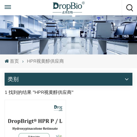
随时致电
+86 15951008670
首页
HPR视黄醇供应商
类别
1 找到的结果 "HPR视黄醇供应商"