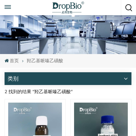
随时致电
+86 15951008670
首页
羟乙基哌嗪乙磺酸
类别
2 找到的结果 "羟乙基哌嗪乙磺酸"