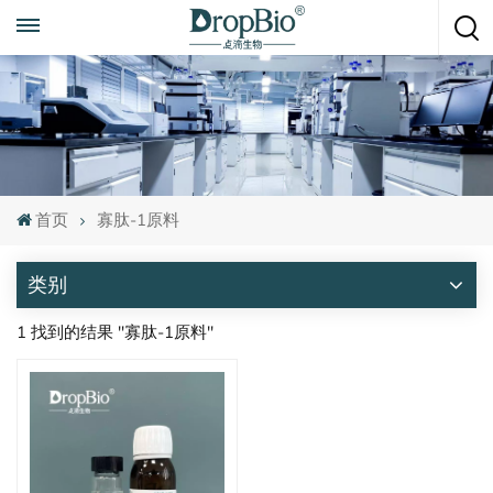
随时致电
+86 15951008670
首页
寡肽-1原料
类别
1 找到的结果 "寡肽-1原料"