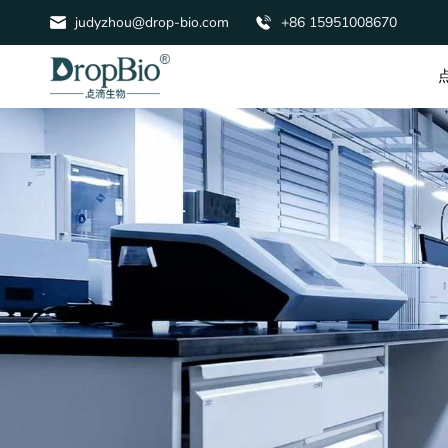
judyzhou@drop-bio.com
+86 15951008670