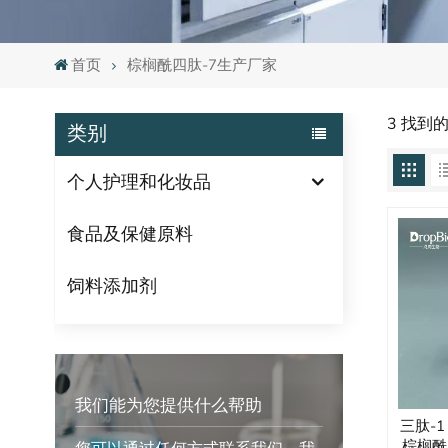
首页
棕榈酰四肽-7生产厂家
3 找到
类别
个人护理和化妆品
食品及保健原料
饲料添加剂
我们能为您提供什么帮助
三肽-1
棕榈酰