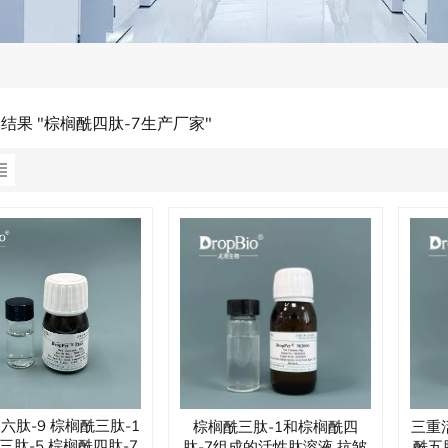
的结果 "棕榈酰四肽-7生产厂家"
 六肽-9 棕榈酰三肽-1
棕榈酰三肽-1和棕榈酰四
三重
三肽-5 棕榈酰四肽-7
肽-7组成的活性肽溶液 抗皱
酰五