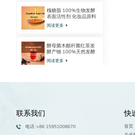
槐糖脂 100%生物发酵
表面活性剂 化妆品原料
酸型内酯型混合物
阅读更多
酵母菌木醋杆菌红茶发
酵产物 100%天然发酵
来源 调节皮肤微生态
阅读更多
植物鞘氨醇：天然发酵
来源 神经酰胺的前体物
强大的保湿抗炎功效 油
阅读更多
溶活性物 高端洗护原料
联系我们
快
棕榈酰五肽-4生物活性
肽化妆品原料98.0%粉
首页
电话 :+86 15951008670
末供应商
阅读更多