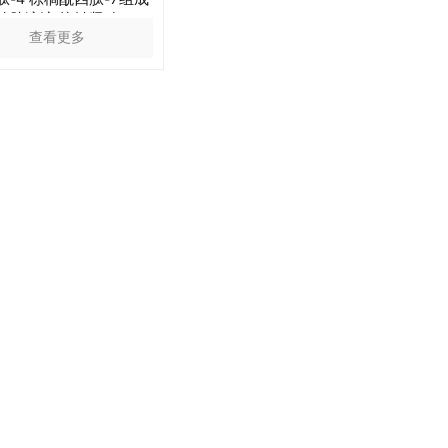
的肽溶液 抗皱紧致
查看更多