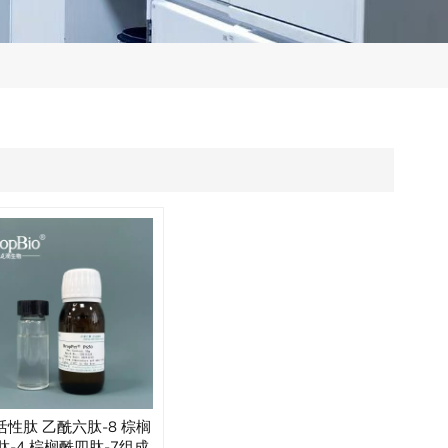
活性肽 乙酰六肽-8 棕榈
肽-4 棕榈酰四肽-7组成