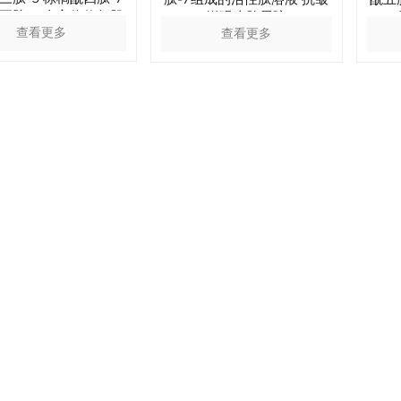
五肽-4 全方位修复肌
增强皮肤屏障
查看更多
查看更多
肤