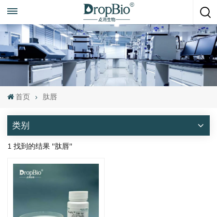
随时致电
+86 15951008670
首页
肽唇
类别
1 找到的结果 "肽唇"