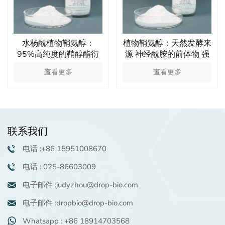
水杨酰植物鞘氨醇：
植物鞘氨醇：天然发酵来
95%高纯度的鞘醇酯衍
源 神经酰胺的前体物 强
生物 强效抗衰老 高端眼
大的保湿抗炎功效 油溶
查看更多
查看更多
部抗衰原料
活性物 高端洗护原料
联系我们
电话 :+86 15951008670
电话 : 025-86603009
电子邮件 :judyzhou@drop-bio.com
电子邮件 :dropbio@drop-bio.com
Whatsapp : +86 18914703568