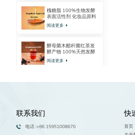
槐糖脂 100%生物发酵
表面活性剂 化妆品原料
酸型内酯型混合物
阅读更多
酵母菌木醋杆菌红茶发
酵产物 100%天然发酵
来源 调节皮肤微生态
阅读更多
植物鞘氨醇：天然发酵
来源 神经酰胺的前体物
强大的保湿抗炎功效 油
阅读更多
溶活性物 高端洗护原料
联系我们
快
棕榈酰五肽-4生物活性
肽化妆品原料98.0%粉
首页
电话 :+86 15951008670
末供应商
阅读更多