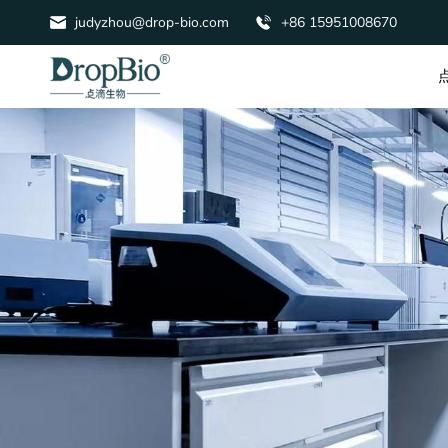
judyzhou@drop-bio.com
+86 15951008670