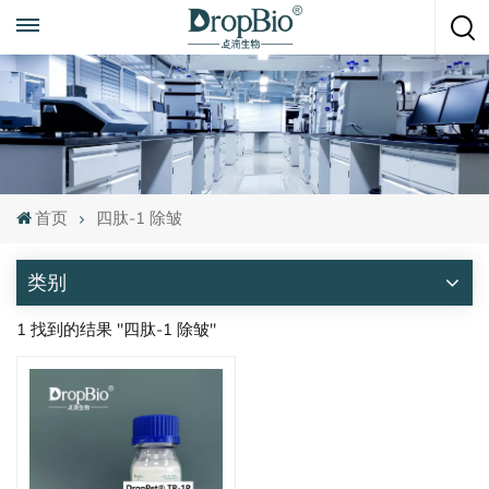
随时致电
+86 15951008670
首页
四肽-1 除皱
类别
1 找到的结果 "四肽-1 除皱"