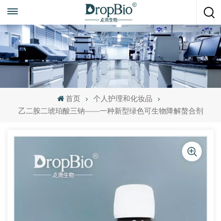
随时致电
+86 15951008670
首页
个人护理和化妆品
乙二胺二琥珀酸三钠——一种新型绿色可生物降解螯合剂