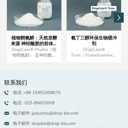
植物鞘氨醇：天然发酵
氨丁三醇环保生物缓冲
来源 神经酰胺的前体物
剂
强大的保湿抗炎功效 油
DropCare® Phytos（植
DropCare®
溶活性物 高端洗护原料
物鞘氨醇） 是神经酰胺
Trom（Tromethamine）
的前体，与皮肤脂质相
是一种无钠氨基缓冲剂，
似，在保湿和屏障修复功
与体液中的碳酸分子发生
能中发挥重要作用。 如
反应。如果您有兴趣，请
果您有兴趣，请联系我们
联系我们索取样品。我们
联系我们
索取样品。我们还可以提
还可以提供配方供您参
供配方供您参考。
考。最小起订量可协商，
电话 :+86 15951008670
一般为25公斤.
电话 : 025-86603009
电子邮件 :judyzhou@drop-bio.com
电子邮件 :dropbio@drop-bio.com