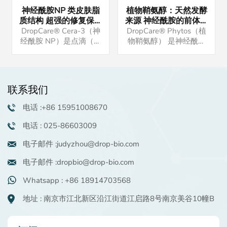
神经酰胺NP 类皮肤脂
植物鞘氨醇：天然发酵
质结构 超强的修复保湿
来源 神经酰胺的前体物
效果 对抗皮炎效果显著
强大的保湿抗炎功效 油
DropCare® Cera-3（神
DropCare® Phytos（植
溶活性物 高端洗护原料
经酰胺 NP）是点滴（南
物鞘氨醇） 是神经酰胺
京）生物科技有限公司最
的前体，与皮肤脂质相
新开发的保湿修护产品。
似，在保湿和屏障修复功
它是一种类皮肤脂质结
能中发挥重要作用。 如
构，保湿效果强，修复皮
果您有兴趣，请联系我们
联系我们
肤屏障。我司神经酰胺属
索取样品。我们还可以提
于高含量纯品，如果您有
供配方供您参考。
电话 :+86 15951008670
兴趣，请联系我们索取样
品。我们还可以提供该原
电话 : 025-86603009
料的成品配方供您参考。
电子邮件 :judyzhou@drop-bio.com
电子邮件 :dropbio@drop-bio.com
Whatsapp : +86 18914703568
地址 : 南京市江北新区沿江街道江启路8号南京美谷10幢B