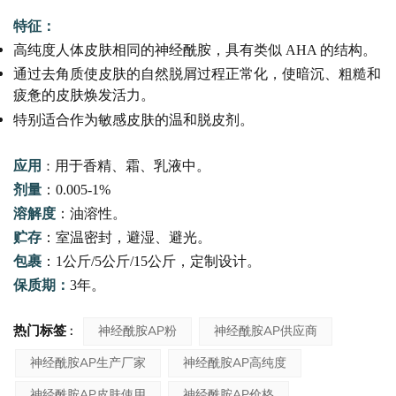
特征
：
高纯度人体皮肤相同的神经酰胺，具有类似 AHA 的结构。
通过去角质使皮肤的自然脱屑过程正常化，使暗沉、粗糙和
疲惫的皮肤焕发活力。
特别适合作为敏感皮肤的温和脱皮剂。
应用
用于香精、霜、乳液中。
：
剂量
：
0.005-1%
溶解度
：
油溶性。
贮存
：
室温密封，避湿、避光。
包裹
：
1公斤/5公斤
/
15公斤
，
定制设计。
保质期
：
3年。
热门标签 :
神经酰胺AP粉
神经酰胺AP供应商
神经酰胺AP生产厂家
神经酰胺AP高纯度
神经酰胺AP皮肤使用
神经酰胺AP价格