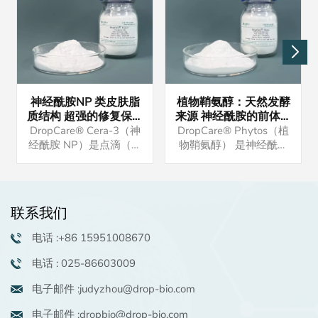
神经酰胺NP 类皮肤脂
植物鞘氨醇：天然发酵
质结构 超强的修复保湿
来源 神经酰胺的前体物
效果 对抗皮炎效果显著
强大的保湿抗炎功效 油
DropCare® Cera-3（神
DropCare® Phytos（植
溶活性物 高端洗护原料
经酰胺 NP）是点滴（南
物鞘氨醇） 是神经酰胺
京）生物科技有限公司最
的前体，与皮肤脂质相
新开发的保湿修护产品。
似，在保湿和屏障修复功
它是一种类皮肤脂质结
能中发挥重要作用。 如
构，保湿效果强，修复皮
果您有兴趣，请联系我们
联系我们
肤屏障。我司神经酰胺属
索取样品。我们还可以提
于高含量纯品，如果您有
供配方供您参考。
电话 :+86 15951008670
兴趣，请联系我们索取样
品。我们还可以提供该原
电话 : 025-86603009
料的成品配方供您参考。
电子邮件 :judyzhou@drop-bio.com
电子邮件 :dropbio@drop-bio.com