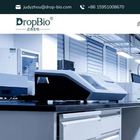
judyzhou@drop-bio.com
+86 15951008670