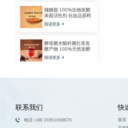
槐糖脂 100%生物发酵
表面活性剂 化妆品原料
酸型内酯型混合物
阅读更多
酵母菌木醋杆菌红茶发
酵产物 100%天然发酵
来源 调节皮肤微生态
阅读更多
植物鞘氨醇：天然发酵
来源 神经酰胺的前体物
强大的保湿抗炎功效 油
阅读更多
溶活性物 高端洗护原料
联系我们
快
棕榈酰五肽-4生物活性
肽化妆品原料98.0%粉
首页
电话 :+86 15951008670
末供应商
阅读更多