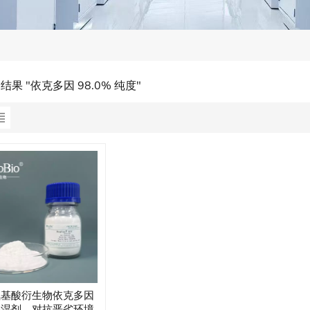
结果 "依克多因 98.0% 纯度"
氨基酸衍生物依克多因
保湿剂，对抗恶劣环境