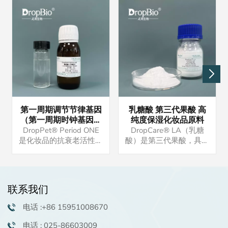
第一周期调节节律基因
乳糖酸 第三代果酸 高
（第一周期时钟基因）
纯度保湿化妆品原料
调节生物钟
DropPet® Period ONE
DropCare® LA（乳糖
是化妆品的抗衰老活性原
酸）是第三代果酸，具有
料。产品均有现货，有意
保湿功效。产品供应稳
者请联系我们。样品可供
定，可现货交易，批量
试用。
25kg起订量（可协
商）。如有兴趣，可咨询
联系我们
申请样品。
电话 :+86 15951008670
电话 : 025-86603009