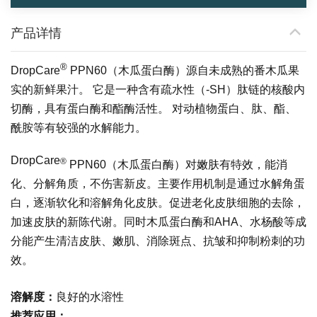
产品详情
®
DropCare
PPN60（木瓜蛋白酶）源自未成熟的番木瓜果
实的新鲜果汁。 它是一种含有疏水性（-SH）肽链的核酸内
切酶，具有蛋白酶和酯酶活性。 对动植物蛋白、肽、酯、
酰胺等有较强的水解能力。
DropCare
®
PPN60（木瓜蛋白酶）对嫩肤有特效，能消
化、分解角质，不伤害新皮。主要作用机制是通过水解角蛋
白，逐渐软化和溶解角化皮肤。促进老化皮肤细胞的去除，
加速皮肤的新陈代谢。同时木瓜蛋白酶和AHA、水杨酸等成
分能产生清洁皮肤、嫩肌、消除斑点、抗皱和抑制粉刺的功
效。
溶解度：
良好的水溶性
推荐应用：