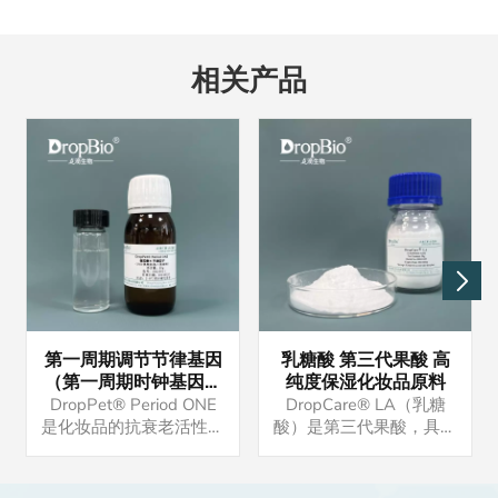
相关产品
第一周期调节节律基因
乳糖酸 第三代果酸 高
（第一周期时钟基因）
纯度保湿化妆品原料
调节生物钟
DropPet® Period ONE
DropCare® LA（乳糖
是化妆品的抗衰老活性原
酸）是第三代果酸，具有
料。产品均有现货，有意
保湿功效。产品供应稳
者请联系我们。样品可供
定，可现货交易，批量
试用。
25kg起订量（可协