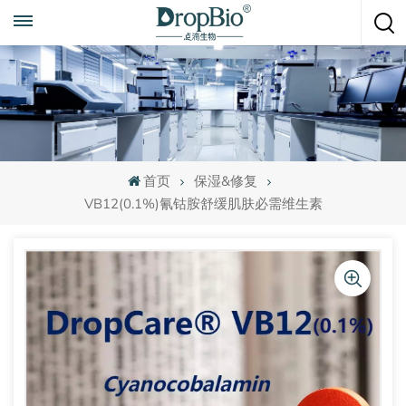
随时致电
+86 15951008670
首页
保湿&修复
VB12(0.1%)氰钴胺舒缓肌肤必需维生素