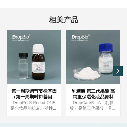
相关产品
第一周期调节节律基因
乳糖酸 第三代果酸 高
（第一周期时钟基因）
纯度保湿化妆品原料
调节生物钟
DropPet® Period ONE
DropCare® LA（乳糖
是化妆品的抗衰老活性原
酸）是第三代果酸，具有
料。产品均有现货，有意
保湿功效。产品供应稳
者请联系我们。样品可供
定，可现货交易，批量
试用。
25kg起订量（可协