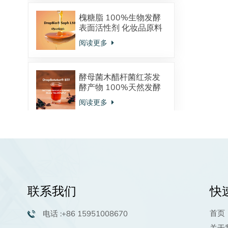
槐糖脂 100%生物发酵
表面活性剂 化妆品原料
酸型内酯型混合物
阅读更多
酵母菌木醋杆菌红茶发
酵产物 100%天然发酵
来源 调节皮肤微生态
阅读更多
植物鞘氨醇：天然发酵
来源 神经酰胺的前体物
强大的保湿抗炎功效 油
阅读更多
溶活性物 高端洗护原料
联系我们
快
棕榈酰五肽-4生物活性
肽化妆品原料98.0%粉
首页
电话 :+86 15951008670
末供应商
阅读更多