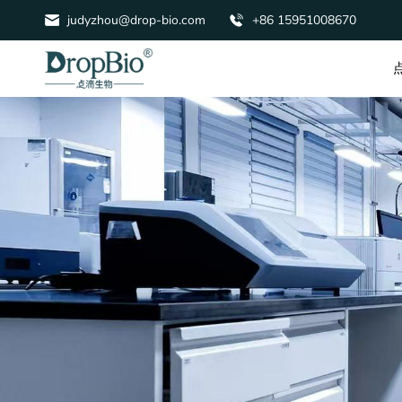
judyzhou@drop-bio.com
+86 15951008670