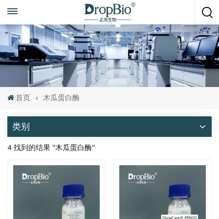
随时致电
+86 15951008670
首页
木瓜蛋白酶
类别
4 找到的结果 "木瓜蛋白酶"