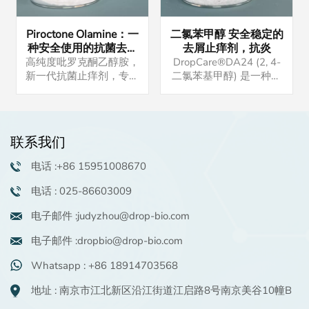
Piroctone Olamine：一
二氯苯甲醇 安全稳定的
种安全使用的抗菌去屑
去屑止痒剂，抗炎
剂
高纯度吡罗克酮乙醇胺，
DropCare®DA24 (2, 4-
新一代抗菌止痒剂，专注
二氯苯基甲醇) 是一种防
于头皮护理产品。产品可
腐剂和止痒剂，常用于护
定制批发。
发产品中。产品有现货并
且供应稳定，有意者请与
我们联系。样品可供试
联系我们
用。
电话 :+86 15951008670
电话 : 025-86603009
电子邮件 :judyzhou@drop-bio.com
电子邮件 :dropbio@drop-bio.com
Whatsapp : +86 18914703568
地址 : 南京市江北新区沿江街道江启路8号南京美谷10幢B