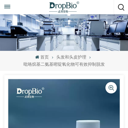
随时致电
+86 15951008670
首页
头发和头皮护理
吡咯烷基二氨基嘧啶氧化物可有效抑制脱发