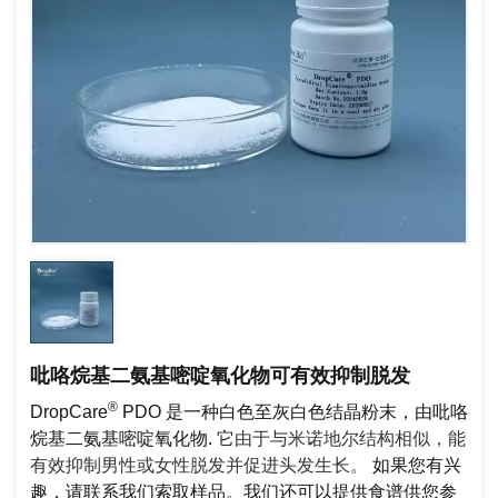
吡咯烷基二氨基嘧啶氧化物可有效抑制脱发
®
DropCare
PDO
是一种白色至灰白色结晶粉末，由
吡咯
烷基二氨基嘧啶氧化物
.
它
由于与米诺地尔结构相似，能
有效抑制男性或女性脱发并促进头发生长。
如果您有兴
趣，请联系我们索取样品。我们还可以提供食谱供您参