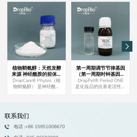
植物鞘氨醇：天然发酵
第一周期调节节律基因
来源 神经酰胺的前体物
（第一周期时钟基因）
强大的保湿抗炎功效 油
调节生物钟
DropCare® Phytos（植
DropPet® Period ONE
溶活性物 高端洗护原料
物鞘氨醇） 是神经酰胺
是化妆品的抗衰老活性原
的前体，与皮肤脂质相
料。产品均有现货，有意
似，在保湿和屏障修复功
者请联系我们。样品可供
能中发挥重要作用。 如
试用。
果您有兴趣，请联系我们
联系我们
索取样品。我们还可以提
供配方供您参考。
电话 :+86 15951008670