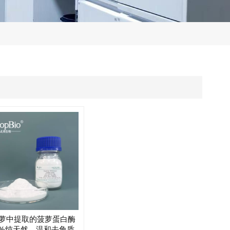
萝中提取的菠萝蛋白酶
0%纯天然，温和去角质