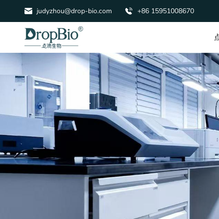
judyzhou@drop-bio.com
+86 15951008670