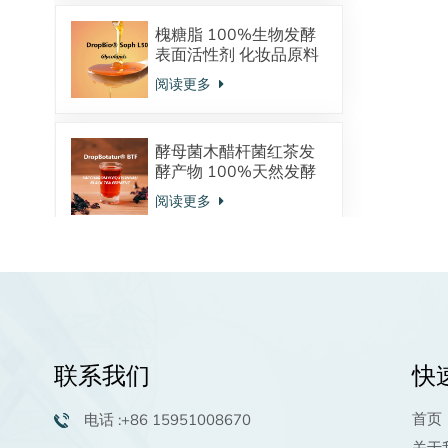
槐糖脂 100%生物发酵
表面活性剂 化妆品原料
酸型内酯型混合物
阅读更多
酵母菌木醋杆菌红茶发
酵产物 100%天然发酵
来源 调节皮肤微生态
阅读更多
植物鞘氨醇：天然发酵
来源 神经酰胺的前体物
强大的保湿抗炎功效 油
阅读更多
溶活性物 高端洗护原料
联系我们
快
棕榈酰五肽-4生物活性
肽化妆品原料98.0%粉
首页
电话 :+86 15951008670
末供应商
阅读更多